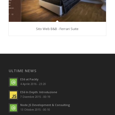
Sito Web B&B - Ferrari Suite
ULTIME NEWS
ES6 at Packly
4 Aprile 2016 - 23:20
ES6 In Depth: Introduzione
7 Dicembre 2015 - 00:19
Node.JS Development & Consulting
13 Ottobre 2015 - 00:10