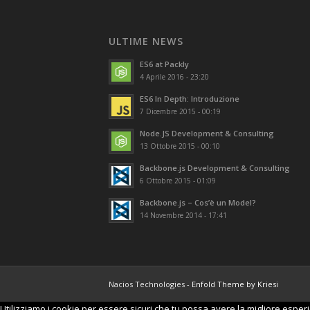
ULTIME NEWS
ES6 at Packly
4 Aprile 2016 - 23:20
ES6 In Depth: Introduzione
7 Dicembre 2015 - 00:19
Node.JS Development & Consulting
13 Ottobre 2015 - 00:10
Backbone.js Development & Consulting
6 Ottobre 2015 - 01:09
Backbone.js – Cos’è un Model?
14 Novembre 2014 - 17:41
Nacios Technologies -
Enfold Theme by Kriesi
Utilizziamo i cookie per essere sicuri che tu possa avere la migliore esperi