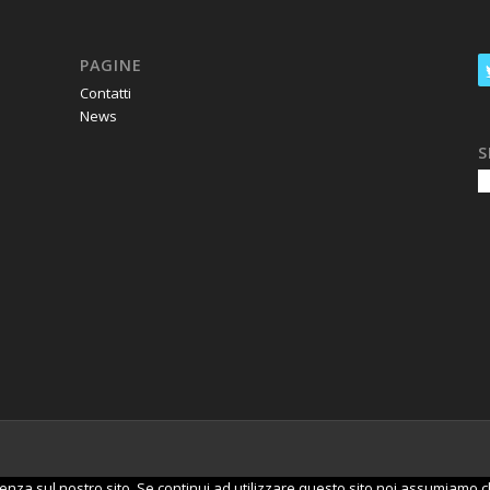
PAGINE
Contatti
News
S
enza sul nostro sito. Se continui ad utilizzare questo sito noi assumiamo ch