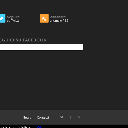
Seguire
Abbonarsi
su Twitter
al canale RSS
EGUICI SU FACEBOOK
News
Contatti
e tu ne sia felice.
Ok